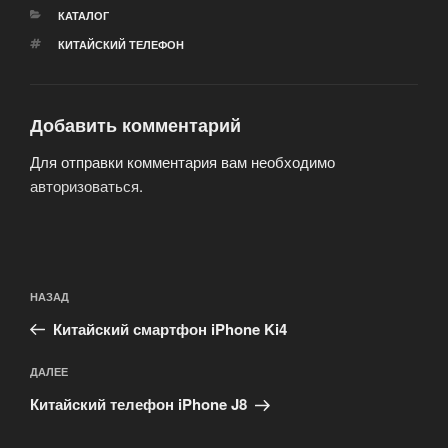
РУБРИКИ
КАТАЛОГ
МЕТКИ
КИТАЙСКИЙ ТЕЛЕФОН
Добавить комментарий
Для отправки комментария вам необходимо
авторизоваться
.
Навигация
Предыдущая
НАЗАД
по
запись:
записям
Китайский смартфон iPhone Ki4
Следующая
ДАЛЕЕ
запись
Китайский телефон iPhone J8