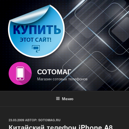
Перейти
к
содержимому
СОТОМАГ
Магазин сотовых телефонов
Меню
ОПУБЛИКОВАНО
23.03.2009
АВТОР:
SOTOMAG.RU
Китайский телефон iPhone A8