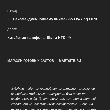
Навигация
Предыдущая
НАЗАД
по
запись:
записям
Рекомендуем Вашему вниманию Fly-Ying F073
Следующая
ДАЛЕЕ
запись
Китайские телефоны Star и HTC
МАГАЗИН ГОТОВЫХ САЙТОВ — MARTSITE.RU
SotoMag – один из крупнейших из интернет-магазинов
по продаже мобильных телефонов, был открыт в
ноябрь 2000 года. За это время тысячи пользователей
стали нашими постоянными покупателями. Цены на
товар при оплате в кредит могут отличаться от цен