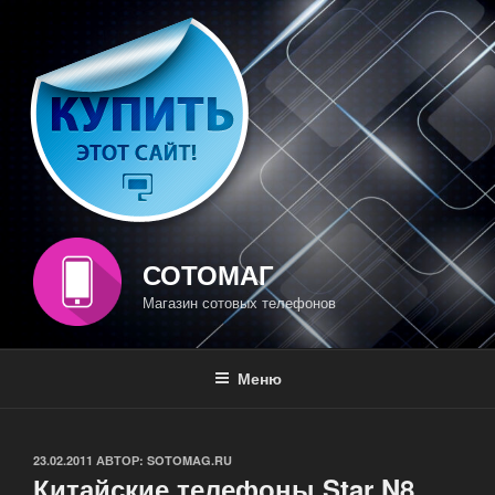
Перейти
к
содержимому
СОТОМАГ
Магазин сотовых телефонов
Меню
ОПУБЛИКОВАНО
23.02.2011
АВТОР:
SOTOMAG.RU
Китайские телефоны Star N8