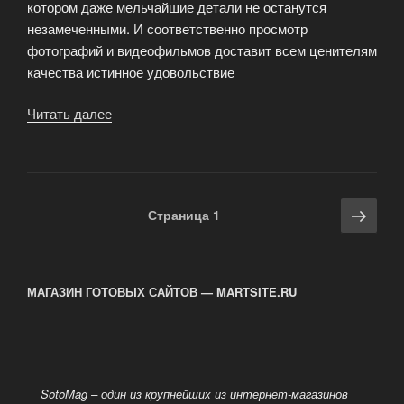
котором даже мельчайшие детали не останутся
незамеченными. И соответственно просмотр
фотографий и видеофильмов доставит всем ценителям
качества истинное удовольствие
Читать далее
«Новинка
HTC
Desire»
Навигация
Сле
Страница
1
по
стра
записям
МАГАЗИН ГОТОВЫХ САЙТОВ — MARTSITE.RU
SotoMag – один из крупнейших из интернет-магазинов