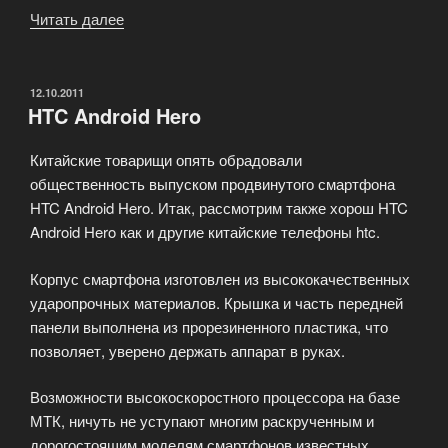
Читать далее
«Смартфоно-
планшет
Vega
Secret
ОПУБЛИКОВАНО
12.10.2011
HTC Android Hero
Note»
Китайские товарищи опять обрадовали
общественность выпуском продвинутого смартфона
HTC Android Hero. Итак, рассмотрим также хорош HTC
Android Hero как и другие китайские телефоны htc.
Корпус смартфона изготовлен из высококачественных
ударопрочных материалов. Крышка и часть передней
панели выполнена из прорезиненного пластика, что
позволяет, уверено держать аппарат в руках.
Возможности высокоскоростного процессора на базе
МТК, ничуть не уступают многим раскрученным и
дорогостоящим моделям смартфонов известных