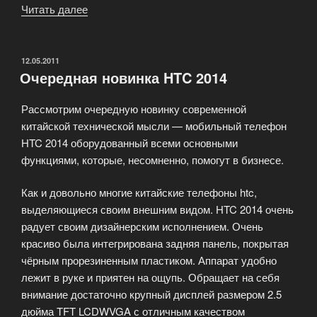
Читать далее
«Китайский
телефон
W007»
ОПУБЛИКОВАНО
12.05.2011
Очередная новинка HTC 2014
Рассмотрим очередную новинку современной
китайской технической мысли — мобильный телефон
HTC 2014 оборудованный всеми основными
функциями, которые, несомненно, помогут в бизнесе.
Как и довольно многие китайские телефоны htc,
выделяющиеся своим внешним видом. HTC 2014 очень
радует своим дизайнерским исполнением. Очень
красиво была интегрирована задняя панель, покрытая
чёрным прорезиненным пластиком. Аппарат удобно
лежит в руке и приятен на ощупь. Обращает на себя
внимание достаточно крупный дисплей размером 2.5
дюйма TFT LCDWVGA с отличным качеством