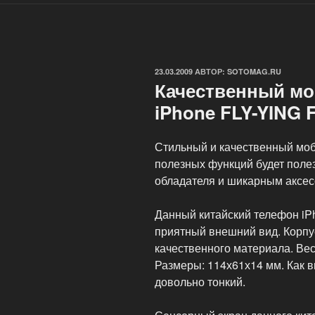
ОПУБЛИКОВАНО
23.03.2009
АВТОР:
SOTOMAG.RU
Качественный м
iPhone FLY-YING 
Стильный и качественный мо
полезных функций будет поле
обладателя и шикарным аксес
Данный китайский телефон iP
приятный внешний вид. Корпус
качественного материала. Вес
Размеры: 114х61х14 мм. Как в
довольно тонкий.