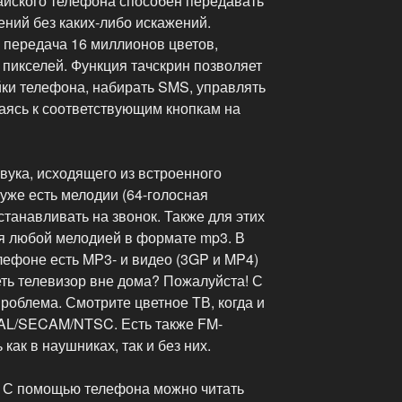
айского телефона способен передавать
ений без каких-либо искажений.
, передача 16 миллионов цветов,
пикселей. Функция тачскрин позволяет
ки телефона, набирать SMS, управлять
аясь к соответствующим кнопкам на
звука, исходящего из встроенного
уже есть мелодии (64-голосная
танавливать на звонок. Также для этих
я любой мелодией в формате mp3. В
лефоне есть MP3- и видео (3GP и MP4)
ть телевизор вне дома? Пожалуйста! С
проблема. Смотрите цветное ТВ, когда и
PAL/SECAM/NTSC. Есть также FM-
как в наушниках, так и без них.
. С помощью телефона можно читать