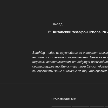
Навигация
Предыдущая
НАЗАД
по
запись:
Китайский телефон iPhone PK
записям
SotoMag – один из крупнейших из интернет-мага
нашими постоянными покупателями. Цены на тов
широким ассортиментом от ведущих производител
сертифицировано Министерством Связи, удовле
бы обратить Ваше внимание на то, что правила
ПРОИЗВОДИТЕЛИ